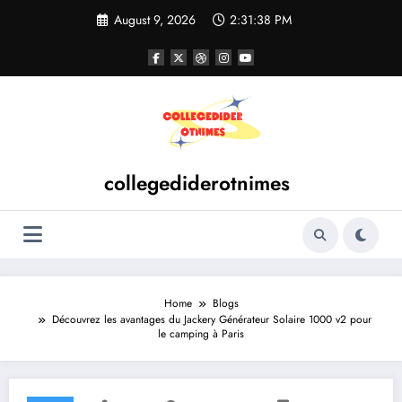
Skip
August 9, 2026
2:31:39 PM
to
content
collegediderotnimes
Home
Blogs
Découvrez les avantages du Jackery Générateur Solaire 1000 v2 pour
le camping à Paris