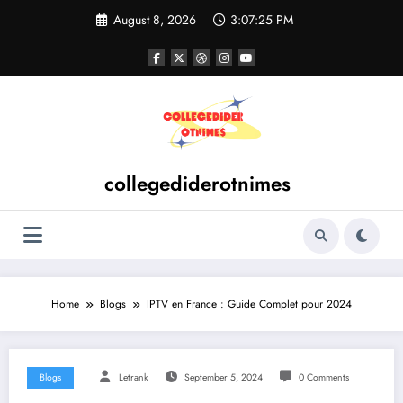
Skip
August 8, 2026
3:07:25 PM
to
content
collegediderotnimes
Home
Blogs
IPTV en France : Guide Complet pour 2024
Blogs
Letrank
September 5, 2024
0 Comments