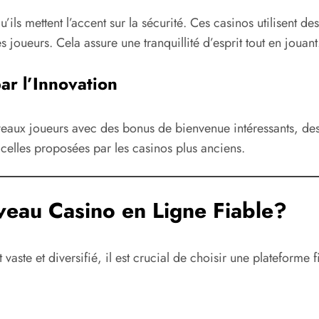
’ils mettent l’accent sur la sécurité. Ces casinos utilisent 
 joueurs. Cela assure une tranquillité d’esprit tout en jouant
ar l’Innovation
veaux joueurs avec des bonus de bienvenue intéressants, de
 celles proposées par les casinos plus anciens.
eau Casino en Ligne Fiable?
ste et diversifié, il est crucial de choisir une plateforme fi