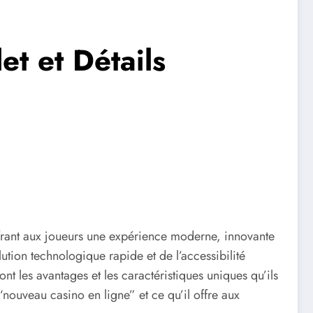
t et Détails
ffrant aux joueurs une expérience moderne, innovante
tion technologique rapide et de l’accessibilité
t les avantages et les caractéristiques uniques qu’ils
nouveau casino en ligne” et ce qu’il offre aux