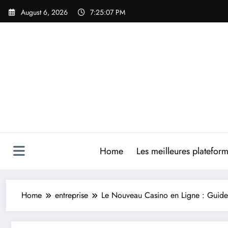
Skip
August 6, 2026
7:25:08 PM
to
content
Home
Les meilleures platefor
Home
entreprise
Le Nouveau Casino en Ligne : Guide 