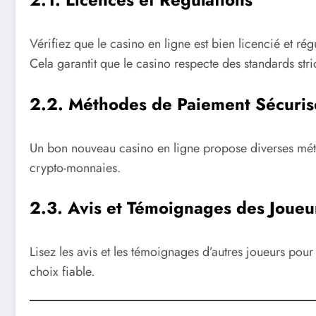
Vérifiez que le casino en ligne est bien licencié et
Cela garantit que le casino respecte des standards stri
2.2. Méthodes de Paiement Sécuris
Un bon nouveau casino en ligne propose diverses métho
crypto-monnaies.
2.3. Avis et Témoignages des Joueu
Lisez les avis et les témoignages d’autres joueurs pour
choix fiable.