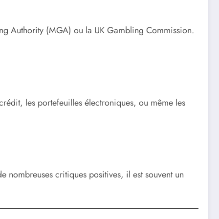
Gaming Authority (MGA) ou la UK Gambling Commission.
édit, les portefeuilles électroniques, ou même les
de nombreuses critiques positives, il est souvent un