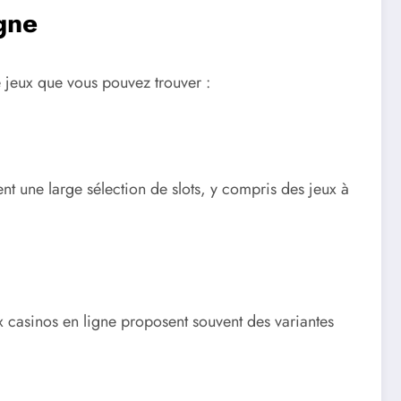
gne
e jeux que vous pouvez trouver :
nt une large sélection de slots, y compris des jeux à
x casinos en ligne proposent souvent des variantes