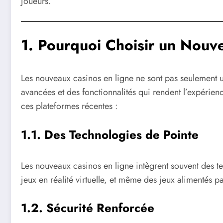
joueurs.
1. Pourquoi Choisir un Nouv
Les nouveaux casinos en ligne ne sont pas seulement 
avancées et des fonctionnalités qui rendent l’expérien
ces plateformes récentes :
1.1. Des Technologies de Pointe
Les nouveaux casinos en ligne intègrent souvent des t
jeux en réalité virtuelle, et même des jeux alimentés par
1.2. Sécurité Renforcée