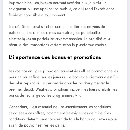
imprévisibles. Les joueurs peuvent accéder aux jeux via un
navigateur ou une application mobile, ce qui rend l’expérience
fluide et accessible à tout moment.
Les dépôts et retraits s’effectuent par différents moyens de
paiement, tels que les cartes bancaires, les portefeuilles
électroniques ou parfois les cryptomonnaies. La rapidité et la
sécurité des transactions varient selon la plateforme choisie.
L’importance des bonus et promotions
Les casinos en ligne proposent souvent des offres promotionnelles
pour attirer et fidéliser les joueurs. Le bonus de bienvenue est l’un
des plus répandus : il permet de doubler ou d’augmenter le
premier dépôt. D’autres promotions incluent les tours gratuits, les
bonus de recharge ou les programmes VIP.
Cependant, il est essentiel de lire attentivement les conditions
associées à ces offres, notamment les exigences de mise. Ces
conditions déterminent combien de fois le bonus doit être rejoué
avant de pouvoir retirer les gains.