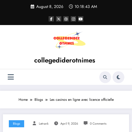
Skip
August 8, 2026
10:18:44 AM
to
content
collegediderotnimes
Home
Blogs
Les casinos en ligne avec licence officielle
Blogs
Letrank
April 9, 2026
0 Comments