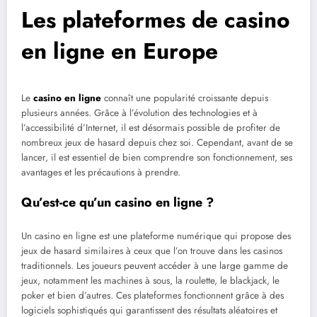
Les plateformes de casino
en ligne en Europe
Le
casino en ligne
connaît une popularité croissante depuis
plusieurs années. Grâce à l’évolution des technologies et à
l’accessibilité d’Internet, il est désormais possible de profiter de
nombreux jeux de hasard depuis chez soi. Cependant, avant de se
lancer, il est essentiel de bien comprendre son fonctionnement, ses
avantages et les précautions à prendre.
Qu’est-ce qu’un casino en ligne ?
Un casino en ligne est une plateforme numérique qui propose des
jeux de hasard similaires à ceux que l’on trouve dans les casinos
traditionnels. Les joueurs peuvent accéder à une large gamme de
jeux, notamment les machines à sous, la roulette, le blackjack, le
poker et bien d’autres. Ces plateformes fonctionnent grâce à des
logiciels sophistiqués qui garantissent des résultats aléatoires et