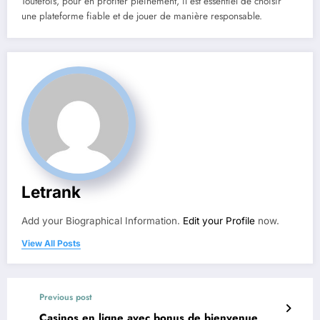
Toutefois, pour en profiter pleinement, il est essentiel de choisir
une plateforme fiable et de jouer de manière responsable.
Letrank
Add your Biographical Information.
Edit your Profile
now.
View All Posts
Previous post
Casinos en ligne avec bonus de bienvenue