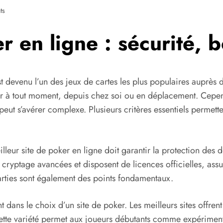
ts
r en ligne : sécurité, b
t devenu l’un des jeux de cartes les plus populaires auprès 
ker à tout moment, depuis chez soi ou en déplacement. Cep
peut s’avérer complexe. Plusieurs critères essentiels permett
lleur site de poker en ligne doit garantir la protection des 
e cryptage avancées et disposent de licences officielles, ass
parties sont également des points fondamentaux.
dans le choix d’un site de poker. Les meilleurs sites offrent
ette variété permet aux joueurs débutants comme expériment