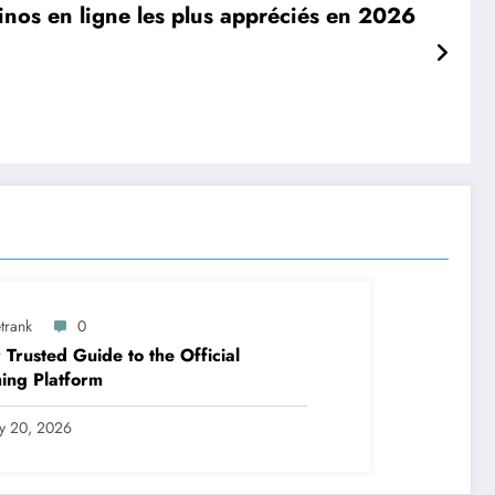
inos en ligne les plus appréciés en 2026
trank
0
 Trusted Guide to the Official
ing Platform
ly 20, 2026