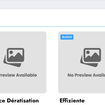
BLOGS
BLOGS
Effiziente
Housse d