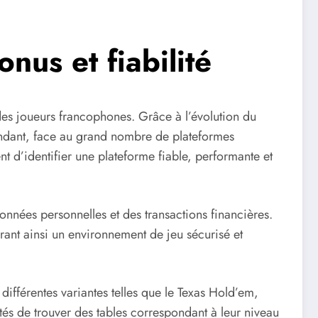
onus et fiabilité
des joueurs francophones. Grâce à l’évolution du
endant, face au grand nombre de plateformes
ent d’identifier une plateforme fiable, performante et
données personnelles et des transactions financières.
urant ainsi un environnement de jeu sécurisé et
 différentes variantes telles que le Texas Hold’em,
és de trouver des tables correspondant à leur niveau