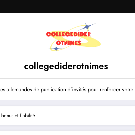
collegediderotnimes
mes allemandes de publication d’invités pour renforcer votr
 bonus et fiabilité