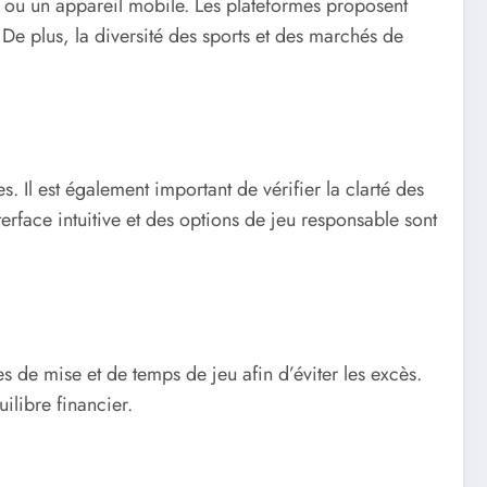
ur ou un appareil mobile. Les plateformes proposent
. De plus, la diversité des sports et des marchés de
es. Il est également important de vérifier la clarté des
nterface intuitive et des options de jeu responsable sont
tes de mise et de temps de jeu afin d’éviter les excès.
ilibre financier.