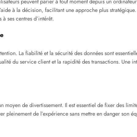
 utilisateurs peuvent parier à tout moment depuis un ordinate
’aide à la décision, facilitant une approche plus stratégique
à ses centres d’intérêt.
me
tention. La fiabilité et la sécurité des données sont essentiell
alité du service client et la rapidité des transactions. Une i
un moyen de divertissement. Il est essentiel de fixer des limi
er pleinement de l’expérience sans mettre en danger son équ