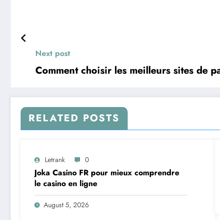
Next post
Comment choisir les meilleurs sites de pa
RELATED POSTS
Letrank
0
Joka Casino FR pour mieux comprendre
le casino en ligne
August 5, 2026