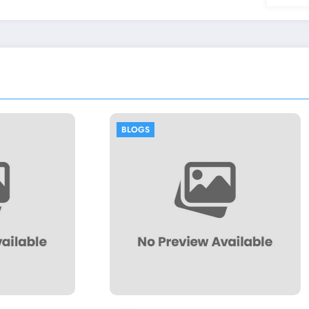
BLOGS