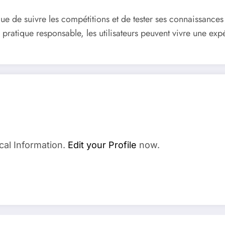
que de suivre les compétitions et de tester ses connaissance
pratique responsable, les utilisateurs peuvent vivre une expé
cal Information.
Edit your Profile
now.