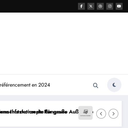
e référencement en 2024
eurs
große Außenbereiche
Housse de couette 240×220 : conseils 