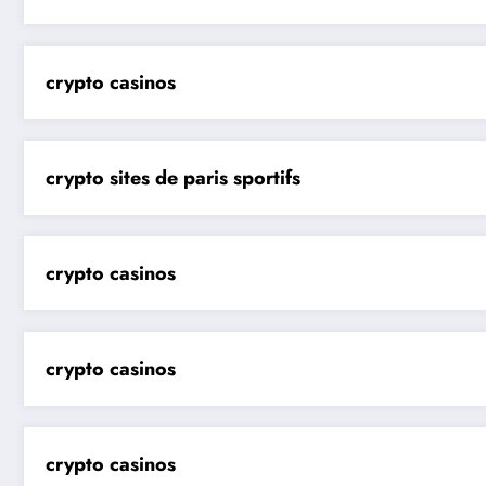
crypto casinos
crypto sites de paris sportifs
crypto casinos
crypto casinos
crypto casinos