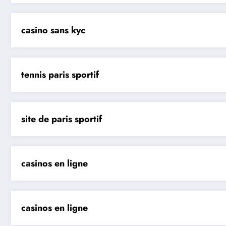
casino sans kyc
tennis paris sportif
site de paris sportif
casinos en ligne
casinos en ligne