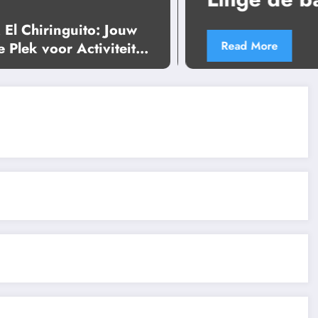
El Chiringuito: Jouw
Read More
e Plek voor Activiteiten
maar