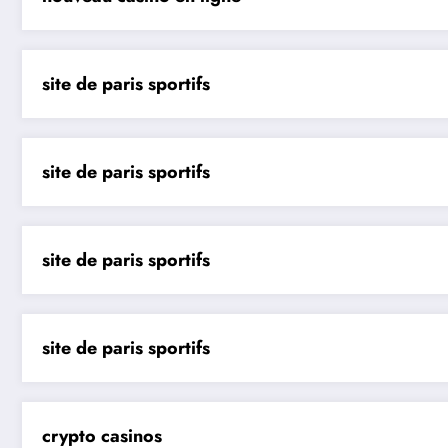
site de paris sportifs
site de paris sportifs
site de paris sportifs
site de paris sportifs
crypto casinos