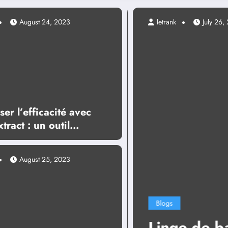
August 24, 2023
letrank
July 26, 2
er l’efficacité avec
tract : un outil
nsable pour tout
ionnel
August 25, 2023
eux comprendre
Blogs
Linge de ba