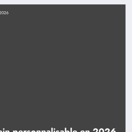
026
in personnalisable en 2026