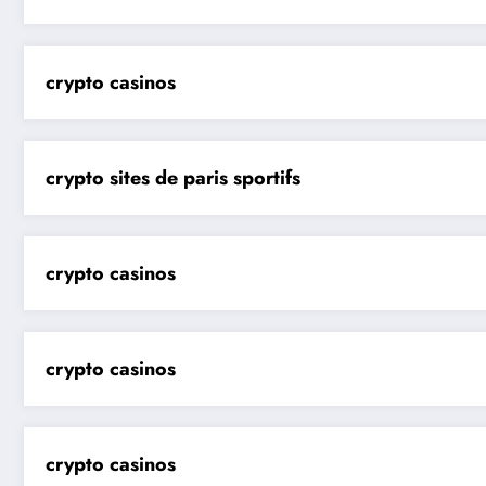
crypto casinos
crypto sites de paris sportifs
crypto casinos
crypto casinos
crypto casinos