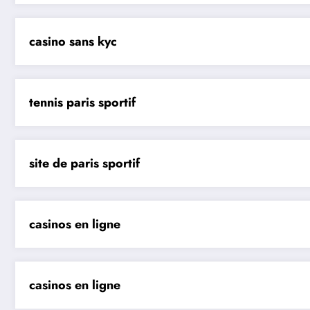
casino sans kyc
tennis paris sportif
site de paris sportif
casinos en ligne
casinos en ligne