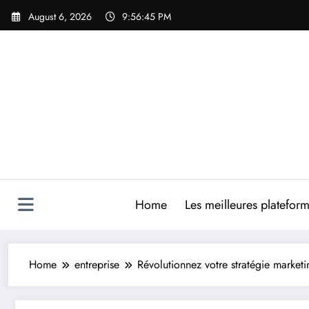
Skip
August 6, 2026
9:56:46 PM
to
content
Home
Les meilleures platefor
Home
entreprise
Révolutionnez votre stratégie market