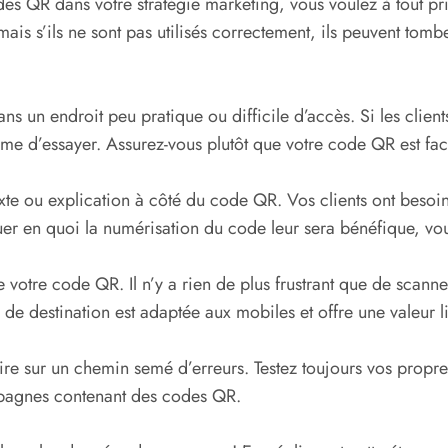
odes QR dans votre stratégie marketing, vous voulez à tout pri
ais s’ils ne sont pas utilisés correctement, ils peuvent tombe
un endroit peu pratique ou difficile d’accès. Si les clients 
ême d’essayer. Assurez-vous plutôt que votre code QR est faci
xte ou explication à côté du code QR. Vos clients ont besoin 
er en quoi la numérisation du code leur sera bénéfique, vous
ne votre code QR. Il n’y a rien de plus frustrant que de scan
de destination est adaptée aux mobiles et offre une valeur 
ire sur un chemin semé d’erreurs. Testez toujours vos propres
mpagnes contenant des codes QR.